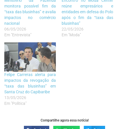
Ministério da Fazenda
Encontro no Moda Center
monitora possível fim da
reúne empresários e
“taxa das blusinhas” e avalia
entidades em defesa do Polo
impactos no comércio
após o fim da “taxa das
nacional
blusinhas”
06/05/2026
22/05/2026
Em "Entrevista"
Em "Moda"
Felipe Carreras alerta para
impactos da revogação da
“taxa das blusinhas” em
Santa Cruz do Capibaribe
13/05/2026
Em "Política"
Compartilhe agora essa notícia!