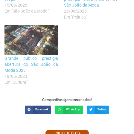
15/06/2026
São João da Moda
Em "São João da Moda"
26/06/2026
Em "Política"
Grande público prestigia
abertura do São João da
Moda 2023
18/06/2023
Em "Cultura"
Compartilhe agora essa notícia!
Facebook
WhatsApp
Twitter
INÍCIO DO BLOG