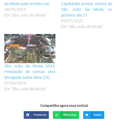
da Moda pela terceira vez
Capibaribe presta contas do
28/05/2024
São João da Moda no
Em "São João da Moda"
próximo dia 21
09/07/2023
Em "São João da Moda"
São João da Moda 2024:
Prestação de contas será
divulgada sexta-feira (23)
07/08/2024
Em "São João da Moda"
Compartilhe agora essa notícia!
Facebook
WhatsApp
Twitter