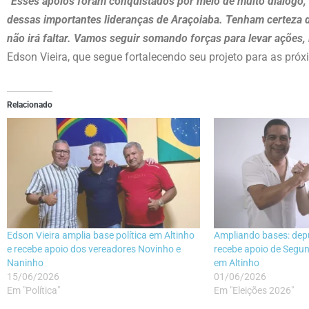
“Esses apoios foram conquistados por meio de muito diálogo, r
dessas importantes lideranças de Araçoiaba. Tenham certeza d
não irá faltar. Vamos seguir somando forças para levar ações
Edson Vieira, que segue fortalecendo seu projeto para as próx
Relacionado
Edson Vieira amplia base política em Altinho
Ampliando bases: dep
e recebe apoio dos vereadores Novinho e
recebe apoio de Segun
Naninho
em Altinho
15/06/2026
01/06/2026
Em "Política"
Em "Eleições 2026"