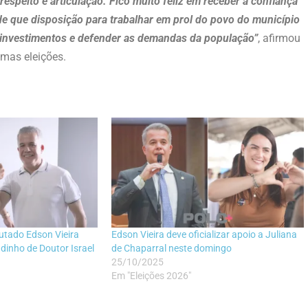
espeito e articulação. Fico muito feliz em receber a confiança
e que disposição para trabalhar em prol do povo do município
, investimentos e defender as demandas da população”
, afirmou
imas eleições.
utado Edson Vieira
Edson Vieira deve oficializar apoio a Juliana
dinho de Doutor Israel
de Chaparral neste domingo
25/10/2025
Em "Eleições 2026"