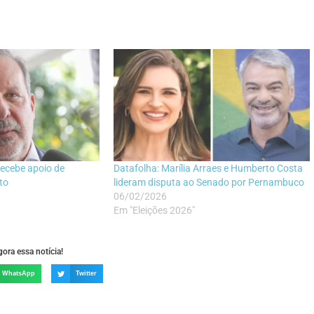
 recebe apoio de
Datafolha: Marília Arraes e Humberto Costa
to
lideram disputa ao Senado por Pernambuco
06/02/2026
Em "Eleições 2026"
ora essa notícia!
WhatsApp
Twitter