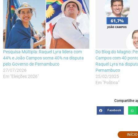
Pesquisa Múltipla: Raquel Lyra lidera com
Do Blog do Magno: Pe
44% e João Campos soma 40% na disputa
Campos com 40 ponto
pelo Governo de Pernambuco
Raquel Lyra na disput
27/07/2026
Pernambuco
Em "Eleições 2026"
25/02/2025
Em "Política"
Compartilhe ag
Facebook
INÍCI