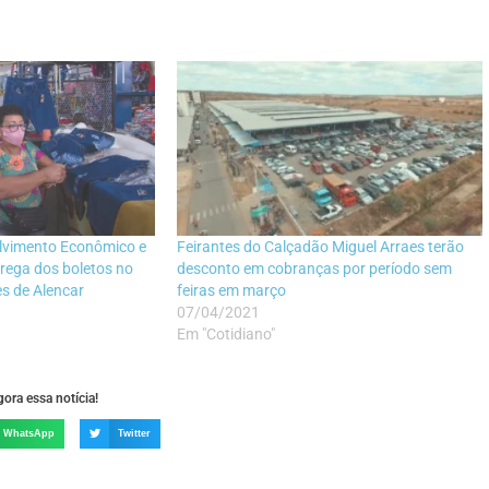
olvimento Econômico e
Feirantes do Calçadão Miguel Arraes terão
ntrega dos boletos no
desconto em cobranças por período sem
s de Alencar
feiras em março
07/04/2021
Em "Cotidiano"
ora essa notícia!
WhatsApp
Twitter