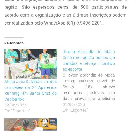
região. São esperados cerca de 500 participantes de
acordo com a organização e as últimas inscrições podem
ser realizadas pelo WhatsApp (81) 9.9496-2201.
Relacionado
Jovem Aprendiz do Moda
Center conquista pódios em
corridas e reforça incentivo
ao esporte
O jovem aprendiz do Moda
Center, Isakson David de
Atleta José Dalvino é um dos
Souza (18), obteve
campeões da 2ª Aparecida
resultados positivos em
Running, em Santa Cruz do
duas provas de atletismo
Capibaribe
realizadas recentemente em
01/06/2025
09/06/2026
Santa Cruz do Capibaribe.
Em "Esportes"
Em "Esportes"
No dia 17 de maio, ele
conquistou o primeiro lugar
geral na prova de 5 km da