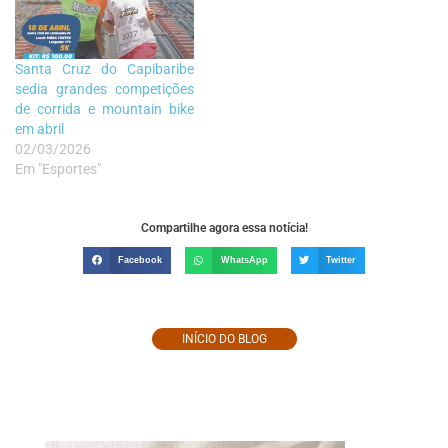
Aparecida Running. Poucos
dias depois, também se…
Santa Cruz do Capibaribe
sedia grandes competições
de corrida e mountain bike
em abril
02/03/2026
Em "Esportes"
Compartilhe agora essa notícia!
Facebook
WhatsApp
Twitter
INÍCIO DO BLOG