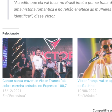
“Acredito que ela vai tocar no Brasil inteiro por se tra
uma história romântica e no refrão enaltece as mulheres
identificar”, disse Victor.
Relacionado
Cantor santa-cruzense Victor França fala
Victor França vai se 
sobre carreira artística no Expresso 100,7
do Ratinho
15/12/2021
10/08/2022
Em "Entrevista"
Em "Música"
Compartilhe ag