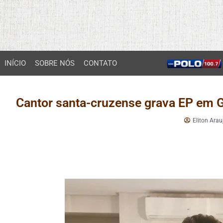
INÍCIO
SOBRE NÓS
CONTATO
Cantor santa-cruzense grava EP em G
Eliton Arau