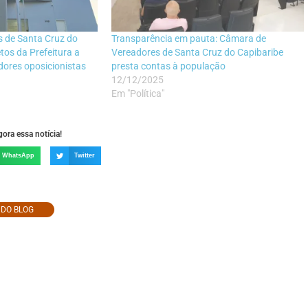
 de Santa Cruz do
Transparência em pauta: Câmara de
os da Prefeitura a
Vereadores de Santa Cruz do Capibaribe
dores oposicionistas
presta contas à população
12/12/2025
Em "Política"
ora essa notícia!
WhatsApp
Twitter
O DO BLOG