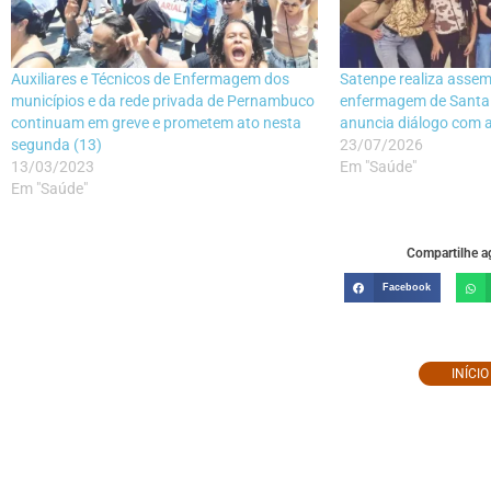
Auxiliares e Técnicos de Enfermagem dos
Satenpe realiza assem
municípios e da rede privada de Pernambuco
enfermagem de Santa 
continuam em greve e prometem ato nesta
anuncia diálogo com a
segunda (13)
23/07/2026
13/03/2023
Em "Saúde"
Em "Saúde"
Compartilhe ag
Facebook
INÍCI