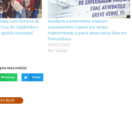
bleia com técnicos de
Auxiliares e enfermeiros realizam
Cruz do Capibaribe e
acampamento e greve por tempo
 gestão municipal
indeterminado a partir desta sexta-feira em
Pernambuco
09/03/2023
Em "Saúde"
ora essa notícia!
WhatsApp
Twitter
O DO BLOG