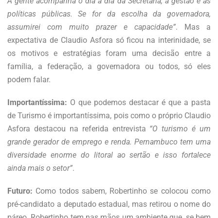
A gente acompanha o dia a dia da Secretaria, a gestão e as
políticas públicas. Se for da escolha da governadora,
assumirei com muito prazer e capacidade”
. Mas a
expectativa de Claudio Asfora só ficou na interinidade, se
os motivos e estratégias foram uma decisão entre a
família, a federação, a governadora ou todos, só eles
podem falar.
Importantíssima:
O que podemos destacar é que a pasta
de Turismo é importantíssima, pois como o próprio Claudio
Asfora destacou na referida entrevista
“O turismo é um
grande gerador de emprego e renda. Pernambuco tem uma
diversidade enorme do litoral ao sertão e isso fortalece
ainda mais o setor”
.
Futuro:
Como todos sabem, Robertinho se colocou como
pré-candidato a deputado estadual, mas retirou o nome do
páreo. Robertinho tem nas mãos um ambiente que, se bem