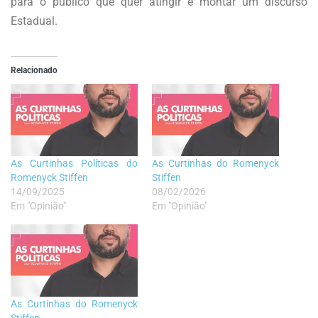
para o público que quer atingir e montar um discurso
Estadual.
Relacionado
As Curtinhas Políticas do
As Curtinhas do Romenyck
Romenyck Stiffen
Stiffen
14/09/2025
08/02/2026
Em "Opinião"
Em "Opinião"
As Curtinhas do Romenyck