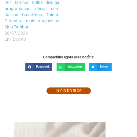
26ª Tambor Drilha divulga
programação oficial com
Jailson Cavaleiros, Toinho
Catanha e mais atrações no
Sítio Tambor
28/07/2026
Em "Evento"
Compartilhe agora essa notícia!
Facebook
WhatsApp
Twitter
INÍCIO DO BLOG