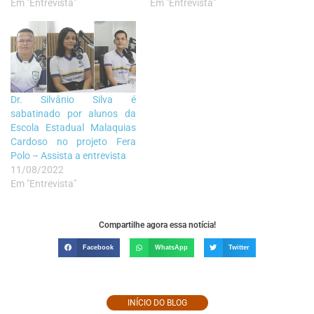
Em "Entrevista"
Em "Entrevista"
Dr. Silvânio Silva é
sabatinado por alunos da
Escola Estadual Malaquias
Cardoso no projeto Fera
Polo – Assista a entrevista
11/08/2022
Em "Entrevista"
Compartilhe agora essa notícia!
Facebook
WhatsApp
Twitter
INÍCIO DO BLOG