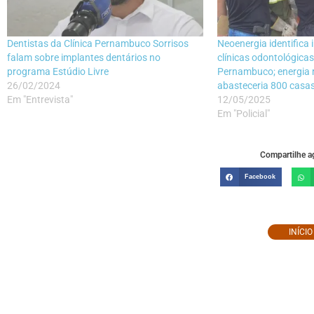
Dentistas da Clínica Pernambuco Sorrisos
Neoenergia identifica 
falam sobre implantes dentários no
clínicas odontológicas 
programa Estúdio Livre
Pernambuco; energia 
26/02/2024
abasteceria 800 casa
Em "Entrevista"
12/05/2025
Em "Policial"
Compartilhe ag
Facebook
INÍCI