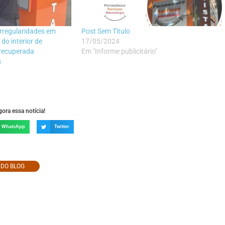
irregularidades em
Post Sem Tìtulo
do interior de
17/05/2024
recuperada
Em "Informe publicitário"
s
ora essa notícia!
WhatsApp
Twitter
O DO BLOG