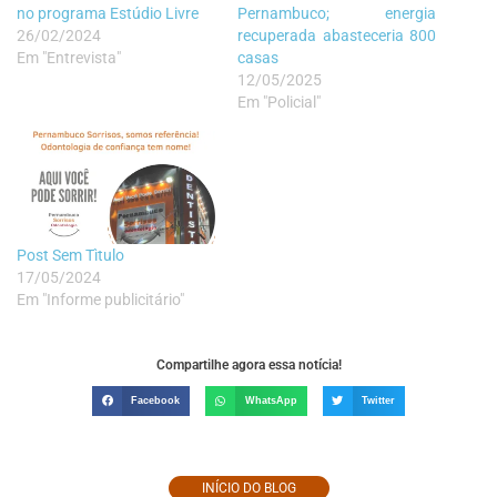
no programa Estúdio Livre
Pernambuco; energia
26/02/2024
recuperada abasteceria 800
Em "Entrevista"
casas
12/05/2025
Em "Policial"
Post Sem Tìtulo
17/05/2024
Em "Informe publicitário"
Compartilhe agora essa notícia!
Facebook
WhatsApp
Twitter
INÍCIO DO BLOG