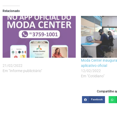
Relacionado
Moda Center inaugura
21/02/2022
aplicativo oficial
Em "Informe publicitário"
12/02/2022
Em "Cotidiano"
Compartilhe ag
Facebook