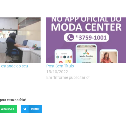
 estande do seu
Post Sem Tìtulo
15/10/2022
Em "Informe publicitário"
ora essa notícia!
WhatsApp
Twitter