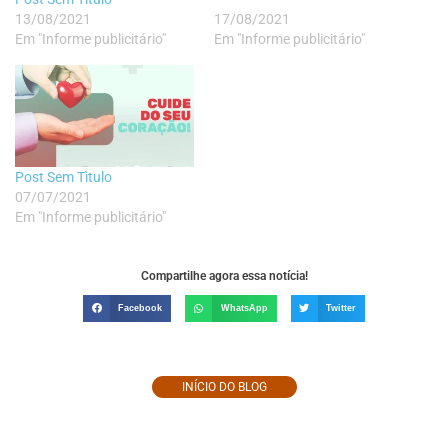
13/08/2021
17/08/2021
Em "Informe publicitário"
Em "Informe publicitário"
Post Sem Tìtulo
07/07/2021
Em "Informe publicitário"
Compartilhe agora essa notícia!
Facebook
WhatsApp
Twitter
INÍCIO DO BLOG