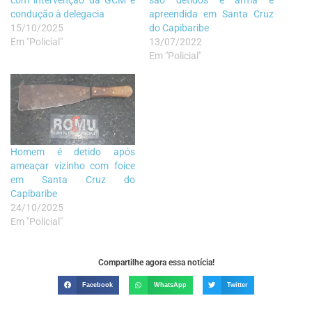
com intervenção da GCM e
são detidos e arma é
condução à delegacia
apreendida em Santa Cruz
15/10/2025
do Capibaribe
Em "Policial"
13/07/2022
Em "Policial"
Homem é detido após
ameaçar vizinho com foice
em Santa Cruz do
Capibaribe
24/10/2025
Em "Policial"
Compartilhe agora essa notícia!
Facebook
WhatsApp
Twitter