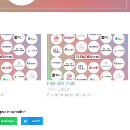
Post Sem Tìtulo
15/11/2020
io"
Em "Informe publicitário"
ora essa notícia!
WhatsApp
Twitter