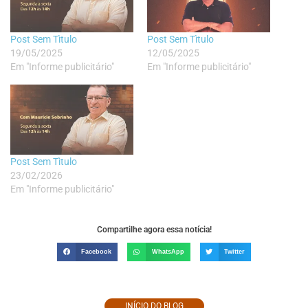
Post Sem Tìtulo
Post Sem Tìtulo
19/05/2025
12/05/2025
Em "Informe publicitário"
Em "Informe publicitário"
Post Sem Tìtulo
23/02/2026
Em "Informe publicitário"
Compartilhe agora essa notícia!
Facebook
WhatsApp
Twitter
INÍCIO DO BLOG